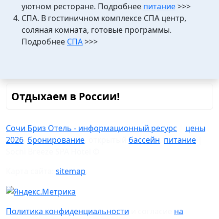
уютном ресторане. Подробнее
питание
>>>
СПА. В гостиничном комплексе СПА центр,
соляная комната, готовые программы.
Подробнее
СПА
>>>
Отдыхаем в России!
Сочи Бриз Отель - информационный ресурс
|
цены
2026
,
бронирование
, открытый
бассейн
,
питание
|
Sochi Breeze SPA Hotel ©
Карта сайта:
sitemap
.
Политика конфиденциальности
и согласие
на