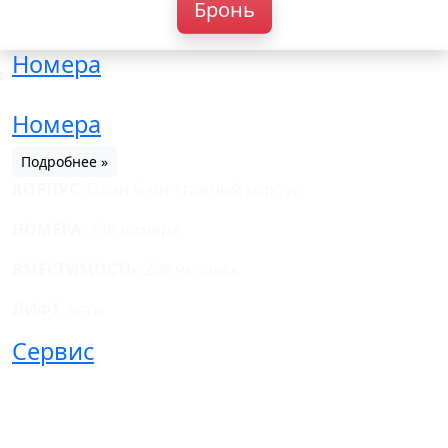
Бронь
Номера
Номера
Подробнее »
КОРПУС
: Один 5-ми этажный корпус
НОМЕРА
: 138 номера
ВМЕСТИМОСТЬ
: 286 человек
ЛИФТ
: есть
Сервис