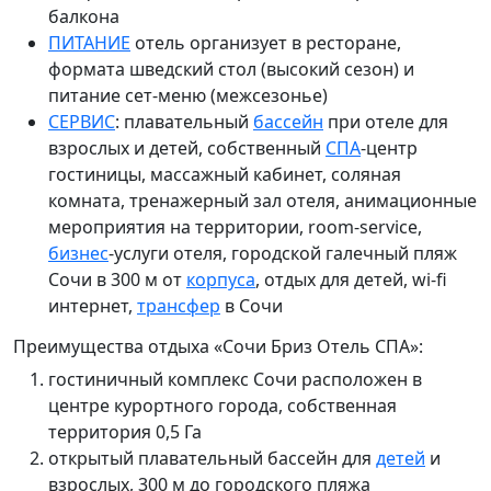
балкона
ПИТАНИЕ
отель организует в ресторане,
формата шведский
стол (высокий сезон) и
питание сет-меню (межсезонье)
СЕРВИС
: плавательный
бассейн
при отеле для
взрослых и детей, собственный
СПА
-центр
гостиницы, массажный кабинет, соляная
комната, тренажерный зал отеля, анимационные
мероприятия на территории,
room-service,
бизнес
-услуги отеля, городской галечный пляж
Сочи в 300 м от
корпуса
, отдых для детей, wi-fi
интернет,
трансфер
в Сочи
Преимущества отдыха «Сочи Бриз Отель СПА»:
гостиничный комплекс Сочи расположен в
центре курортного города, собственная
территория
0,5
Га
открытый плавательный бассейн для
детей
и
взрослых, 300
м до городского пляжа